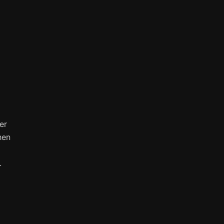
er
hen
.