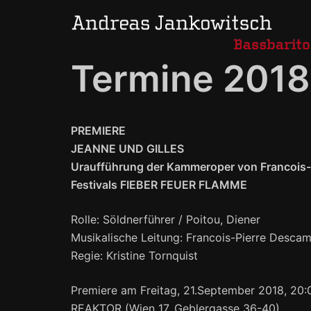
Skip
to
content
Termine 2018
PREMIERE
JEANNE UND GILLES
Uraufführung der Kammeroper von Francois-
Festivals FIEBER FEUER FLAMME
Rolle: Söldnerführer / Poitou, Diener
Musikalische Leitung: Francois-Pierre Desca
Regie: Kristine Tornquist
Premiere am Freitag, 21.September 2018, 20:
REAKTOR (Wien 17, Geblergasse 36-40)