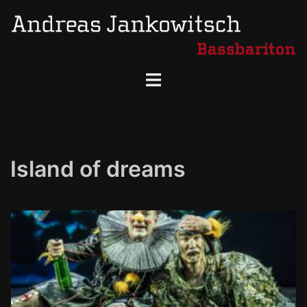
Zum
Inhalt
springen
Menü
umschalten
Island of dreams